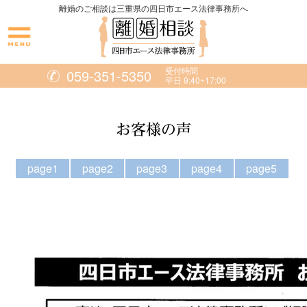
離婚のご相談は三重県の四日市エース法律事務所へ
News
受付時間
059-351-5350
平日 9:40~17:00
Kimmy's
お客様の声
Blog
page1
page2
page3
page4
page5
Grand
Hill
Annie
Sloan