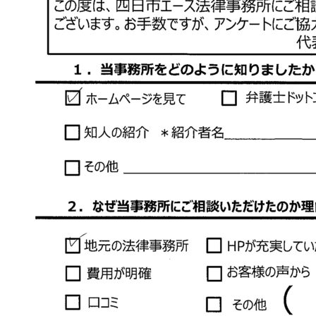
dctBase
Company
お
問
い
合
わ
せ