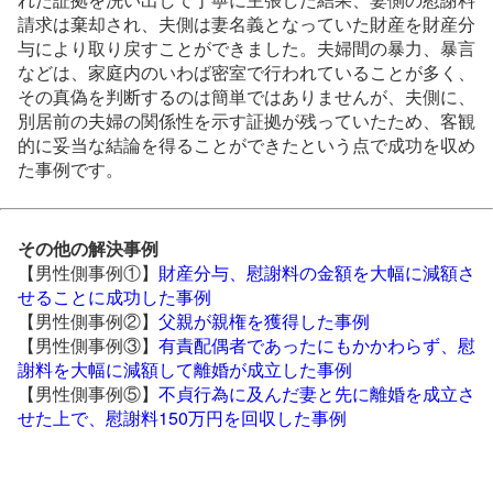
請求は棄却され、夫側は妻名義となっていた財産を財産分
与により取り戻すことができました。夫婦間の暴力、暴言
などは、家庭内のいわば密室で行われていることが多く、
その真偽を判断するのは簡単ではありませんが、夫側に、
別居前の夫婦の関係性を示す証拠が残っていたため、客観
的に妥当な結論を得ることができたという点で成功を収め
た事例です。
その他の解決事例
【男性側事例①】
財産分与、慰謝料の金額を大幅に減額さ
せることに成功した事例
【男性側事例②】
父親が親権を獲得した事例
【男性側事例③】
有責配偶者であったにもかかわらず、慰
謝料を大幅に減額して離婚が成立した事例
【男性側事例⑤】
不貞行為に及んだ妻と先に離婚を成立さ
せた上で、慰謝料150万円を回収した事例