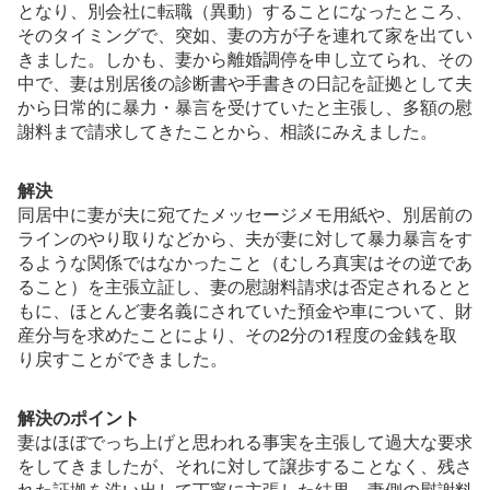
となり、別会社に転職（異動）することになったところ、
dctBase
そのタイミングで、突如、妻の方が子を連れて家を出てい
きました。しかも、妻から離婚調停を申し立てられ、その
中で、妻は別居後の診断書や手書きの日記を証拠として夫
から日常的に暴力・暴言を受けていたと主張し、多額の慰
Company
謝料まで請求してきたことから、相談にみえました。
解決
お
同居中に妻が夫に宛てたメッセージメモ用紙や、別居前の
問
ラインのやり取りなどから、夫が妻に対して暴力暴言をす
い
るような関係ではなかったこと（むしろ真実はその逆であ
合
ること）を主張立証し、妻の慰謝料請求は否定されるとと
わ
もに、ほとんど妻名義にされていた預金や車について、財
せ
産分与を求めたことにより、その2分の1程度の金銭を取
り戻すことができました。
解決のポイント
妻はほぼでっち上げと思われる事実を主張して過大な要求
をしてきましたが、それに対して譲歩することなく、残さ
れた証拠を洗い出して丁寧に主張した結果、妻側の慰謝料