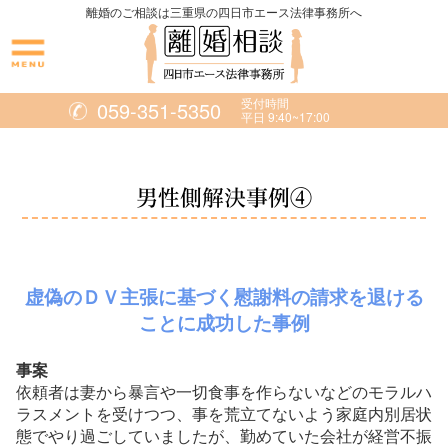
離婚のご相談は三重県の四日市エース法律事務所へ
News
受付時間
059-351-5350
平日 9:40~17:00
Kimmy's
男性側解決事例④
Blog
Grand
虚偽のＤＶ主張に基づく慰謝料の請求を退ける
Hill
ことに成功した事例
事案
Annie
依頼者は妻から暴言や一切食事を作らないなどのモラルハ
Sloan
ラスメントを受けつつ、事を荒立てないよう家庭内別居状
態でやり過ごしていましたが、勤めていた会社が経営不振